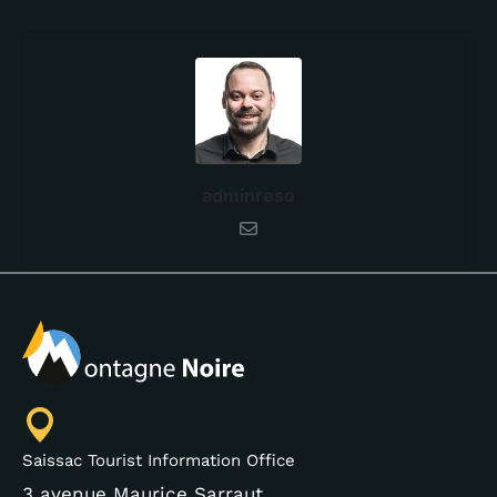
adminreso
Saissac Tourist Information Office
3 avenue Maurice Sarraut