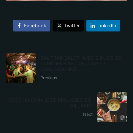
…
Facebook
Twitter
LinkedIn
BAL TRAD BALETI AVEC 2 DUOS DE
MUSICIENS DE TOULOUSE ET
CARCASSONNE
Previous
6ÈME HIVERNALE DE BROUSSES-ET-
VILLARET
Next