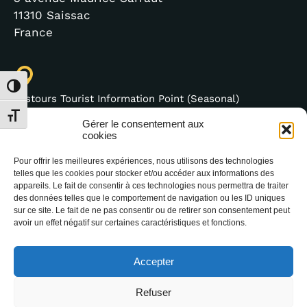
11310 Saissac
France
Toggle High Contrast
Lastours Tourist Information Point (Seasonal)
4 moulin bas,
Toggle Font size
Gérer le consentement aux
11600 Lastours
cookies
France
Pour offrir les meilleures expériences, nous utilisons des technologies
telles que les cookies pour stocker et/ou accéder aux informations des
appareils. Le fait de consentir à ces technologies nous permettra de traiter
des données telles que le comportement de navigation ou les ID uniques
sur ce site. Le fait de ne pas consentir ou de retirer son consentement peut
(+33) 4 68 76 64 90
avoir un effet négatif sur certaines caractéristiques et fonctions.
Accepter
Refuser