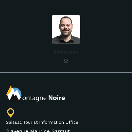
adminreso
Saissac Tourist Information Office
3 avenue Maurice Sarraut