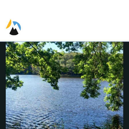
EN
ES