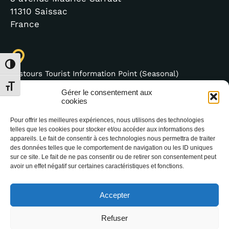
11310 Saissac
France
Toggle High Contrast
Lastours Tourist Information Point (Seasonal)
4 moulin bas,
Toggle Font size
Gérer le consentement aux
11600 Lastours
cookies
France
Pour offrir les meilleures expériences, nous utilisons des technologies
telles que les cookies pour stocker et/ou accéder aux informations des
appareils. Le fait de consentir à ces technologies nous permettra de traiter
des données telles que le comportement de navigation ou les ID uniques
sur ce site. Le fait de ne pas consentir ou de retirer son consentement peut
(+33) 4 68 76 64 90
avoir un effet négatif sur certaines caractéristiques et fonctions.
Accepter
Refuser