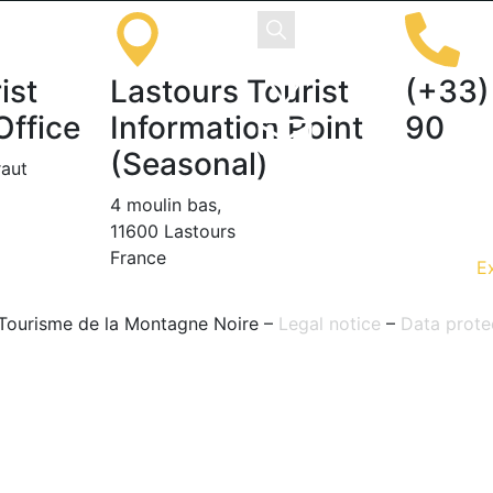
ist
Lastours Tourist
(+33)
Office
Information Point
90
(Seasonal)
raut
EN
FR
ES
4 moulin bas,
11600 Lastours
France
E
Tourisme de la Montagne Noire –
Legal notice
–
Data prote