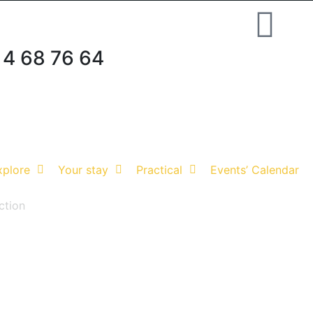
 4 68 76 64
xplore
Your stay
Practical
Events’ Calendar
ction