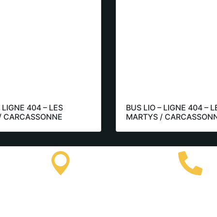
 LIGNE 404 – LES
BUS LIO – LIGNE 404 – L
/ CARCASSONNE
MARTYS / CARCASSON
urist
Lastours Tourist
(+33
n
Information
64 9