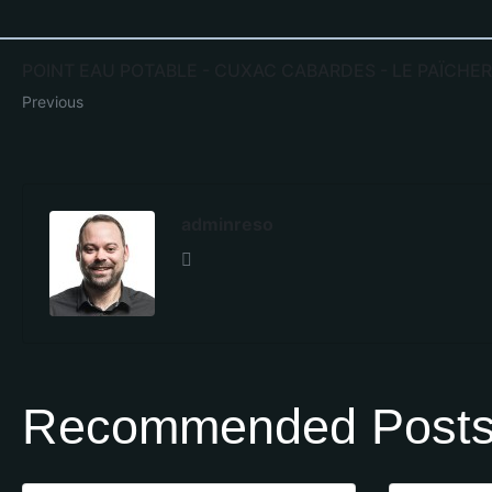
POINT EAU POTABLE - CUXAC CABARDES - LE PAÏCHE
Previous
adminreso
Recommended Post