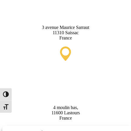
Office
3 avenue Maurice Sarraut
11310 Saissac
France
Lastours Tourist Information
Point (Seasonal)
Toggle High Contrast
4 moulin bas,
Toggle Font size
11600 Lastours
France