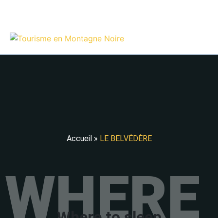
EN
Accueil
»
LE BELVÉDÈRE
WHERE 
Where to sleep