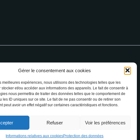
Gérer le consentement aux cookies
 76 64 90
les meilleures expériences, nous utilisons des technologies telles que les
 stocker et/ou accéder aux informations des appareils. Le fait de consentir à
gies nous permettra de traiter des données telles que le comportement de
 les ID uniques sur ce site. Le fait de ne pas consentir ou de retirer son
 peut avoir un effet négatif sur certaines caractéristiques et fonctions.
cepter
Refuser
Voir les préférences
ion
Informations relatives aux cookies
Protection des données