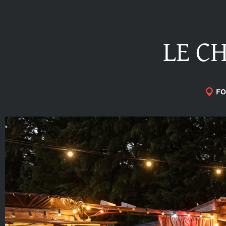
LE C
FO