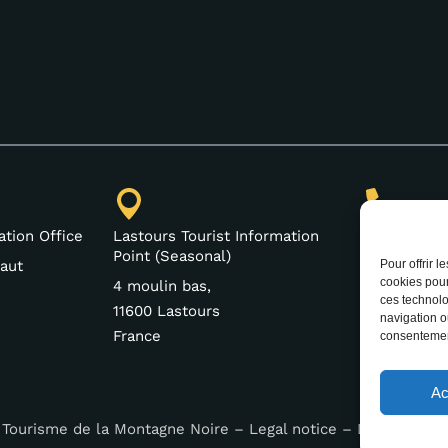
(+33) 4 68
ation Office
Lastours Tourist Information
Point (Seasonal)
Pour offrir 
aut
cookies pour
4 moulin bas,
ces technolo
11600 Lastours
navigation ou
France
consentement
Ac
 Tourisme de la Montagne Noire –
Legal notice
–
Data protect