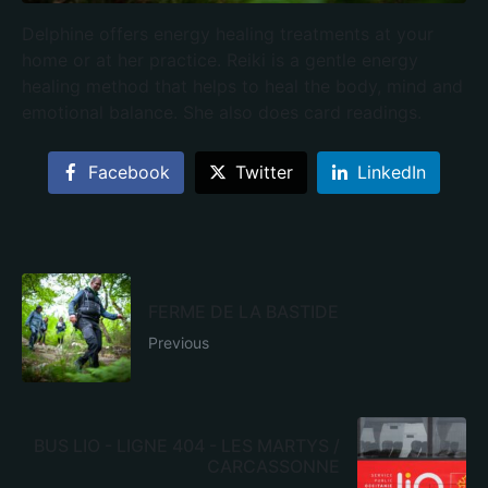
Delphine offers energy healing treatments at your
home or at her practice. Reiki is a gentle energy
healing method that helps to heal the body, mind and
emotional balance. She also does card readings.
Facebook
Twitter
LinkedIn
FERME DE LA BASTIDE
Previous
BUS LIO - LIGNE 404 - LES MARTYS /
CARCASSONNE