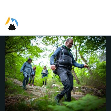
EN
ES