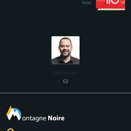
Next
adminreso