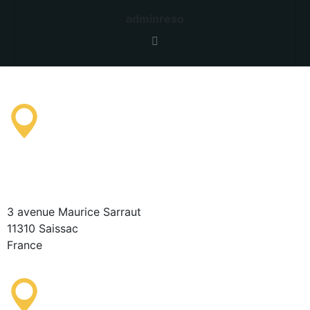
adminreso
Saissac Tourist Information
Office
3 avenue Maurice Sarraut
11310 Saissac
France