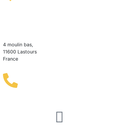
Lastours Tourist
Information Point
(Seasonal)
4 moulin bas,
11600 Lastours
France
(+33) 4 68 76 64 90