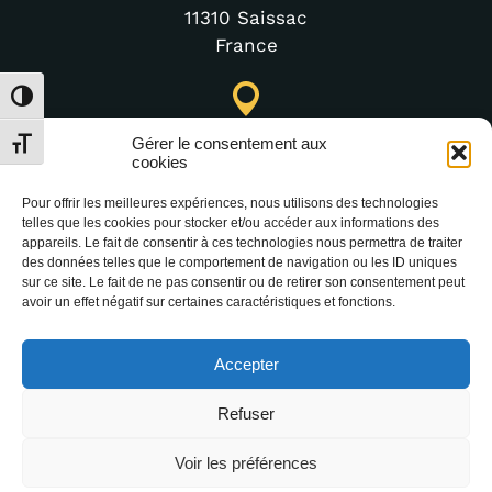
11310 Saissac
France
Toggle High Contrast
Lastours Tourist Information Point (Seasonal)
Gérer le consentement aux
Toggle Font size
4 moulin bas,
cookies
11600 Lastours
Pour offrir les meilleures expériences, nous utilisons des technologies
France
telles que les cookies pour stocker et/ou accéder aux informations des
appareils. Le fait de consentir à ces technologies nous permettra de traiter
des données telles que le comportement de navigation ou les ID uniques
sur ce site. Le fait de ne pas consentir ou de retirer son consentement peut
(+33) 4 68 76 64 90
avoir un effet négatif sur certaines caractéristiques et fonctions.
Accepter
Refuser
Voir les préférences
2025 Office Intercommunal de Tourisme de la
Montagne Noire –
Legal notice
–
Data protection