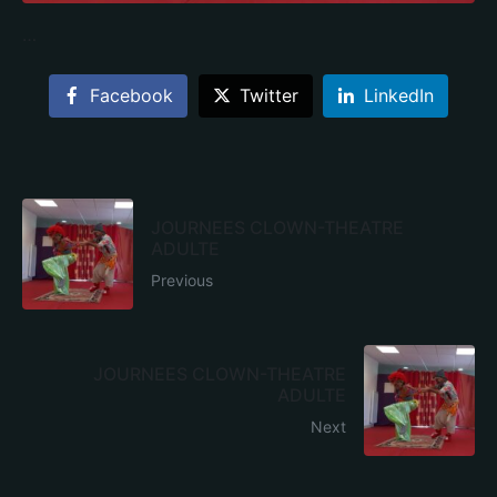
…
Facebook
Twitter
LinkedIn
JOURNEES CLOWN-THEATRE
ADULTE
Previous
JOURNEES CLOWN-THEATRE
ADULTE
Next