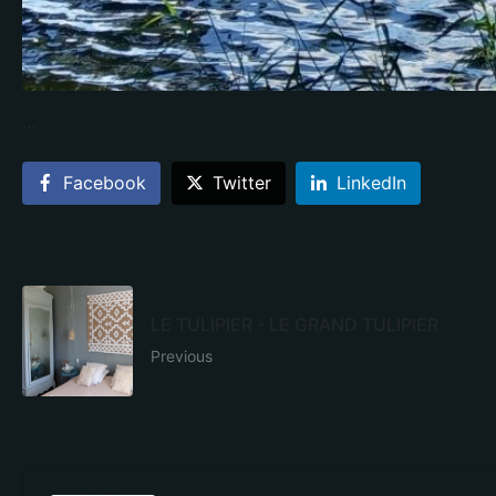
…
Facebook
Twitter
LinkedIn
LE TULIPIER - LE GRAND TULIPIER
Previous