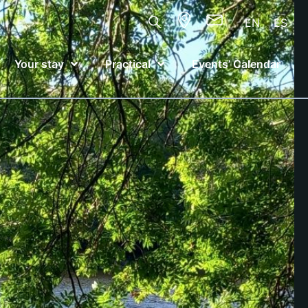
EN
ES
Your stay
Practical
Events’ Calendar