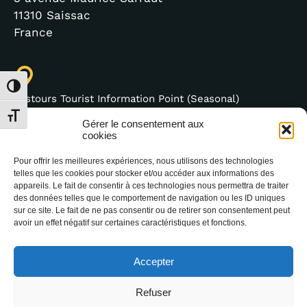
11310 Saissac
France
Toggle High Contrast
Lastours Tourist Information Point (Seasonal)
4 moulin bas,
Toggle Font size
Gérer le consentement aux
11600 Lastours
cookies
France
Pour offrir les meilleures expériences, nous utilisons des technologies
telles que les cookies pour stocker et/ou accéder aux informations des
appareils. Le fait de consentir à ces technologies nous permettra de traiter
des données telles que le comportement de navigation ou les ID uniques
sur ce site. Le fait de ne pas consentir ou de retirer son consentement peut
(+33) 4 68 76 64 90
avoir un effet négatif sur certaines caractéristiques et fonctions.
Accepter
Refuser