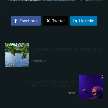
…
Facebook
Twitter
LinkedIn
MARCHE ET QI GONG EN MONTAGNE
NOIRE
Previous
DANSE AFRICAINE ATELIER
INTERGÉNÉRATIONNEL
Next