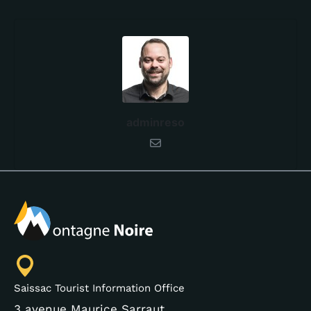
adminreso
Saissac Tourist Information Office
3 avenue Maurice Sarraut