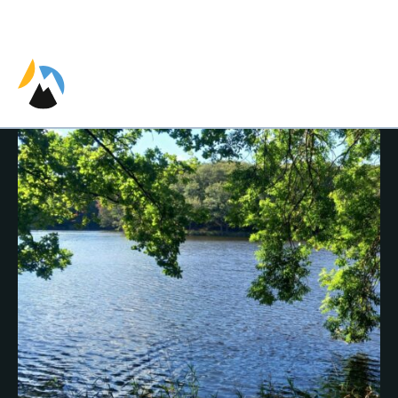
EN
ES