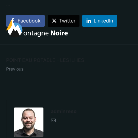
…
Facebook
Twitter
LinkedIn
POINT EAU POTABLE - LES ILHES
Previous
adminreso