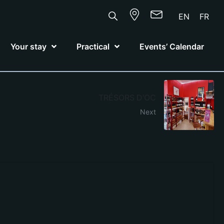
EN
FR
Your stay
Practical
Events’ Calendar
TRÉSORS D'OC
Next