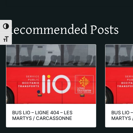
Recommended Posts
Toggle High Contrast
Toggle Font size
BUS LIO – LIGNE 404 – LES
BUS LIO –
MARTYS / CARCASSONNE
MARTYS 