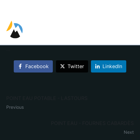
EN
FR
ES
…
Facebook
Twitter
LinkedIn
POINT EAU POTABLE - LASTOURS
Previous
POINT EAU - FOURNES CABARDÈS
Next