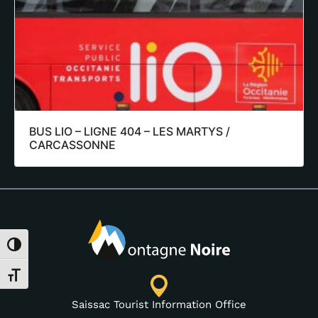
BUS LIO – LIGNE 404 – LES MARTYS /
CARCASSONNE
Toggle High Contrast
Toggle Font size
Saissac Tourist Information Office