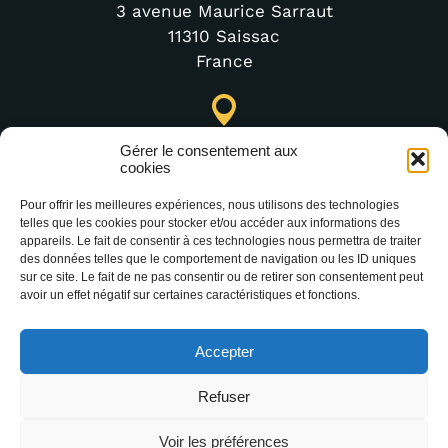
3 avenue Maurice Sarraut
11310 Saissac
France
Lastours Tourist Information Point (Seasonal)
Gérer le consentement aux
4 moulin bas,
cookies
11600 Lastours
Pour offrir les meilleures expériences, nous utilisons des technologies
France
telles que les cookies pour stocker et/ou accéder aux informations des
appareils. Le fait de consentir à ces technologies nous permettra de traiter
des données telles que le comportement de navigation ou les ID uniques
sur ce site. Le fait de ne pas consentir ou de retirer son consentement peut
(+33) 4 68 76 64 90
avoir un effet négatif sur certaines caractéristiques et fonctions.
Accepter
Refuser
Voir les préférences
2025 Office Intercommunal de Tourisme de la