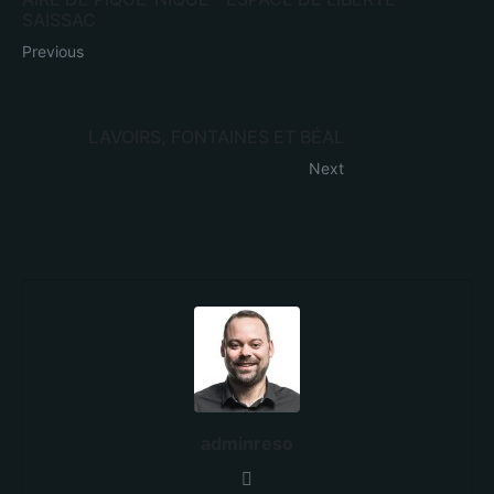
SAISSAC
Previous
LAVOIRS, FONTAINES ET BÉAL
Next
adminreso