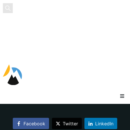
EN
FR
ES
…
Facebook
Twitter
LinkedIn