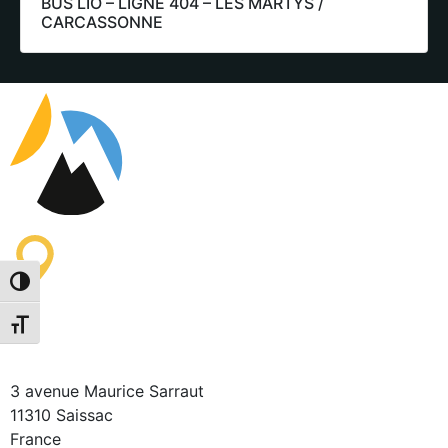
BUS LIO – LIGNE 404 – LES MARTYS /
CARCASSONNE
Toggle High Contrast
Saissac Tourist Information
Toggle Font size
Office
3 avenue Maurice Sarraut
11310 Saissac
France