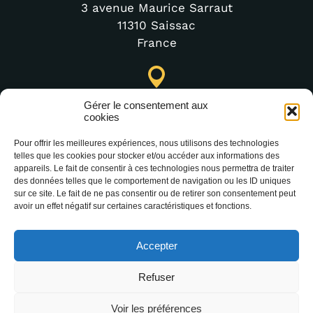
3 avenue Maurice Sarraut
11310 Saissac
France
Lastours Tourist Information Point (Seasonal)
Gérer le consentement aux
4 moulin bas,
cookies
11600 Lastours
Pour offrir les meilleures expériences, nous utilisons des technologies
France
telles que les cookies pour stocker et/ou accéder aux informations des
appareils. Le fait de consentir à ces technologies nous permettra de traiter
des données telles que le comportement de navigation ou les ID uniques
sur ce site. Le fait de ne pas consentir ou de retirer son consentement peut
(+33) 4 68 76 64 90
avoir un effet négatif sur certaines caractéristiques et fonctions.
Accepter
Refuser
Voir les préférences
2025 Office Intercommunal de Tourisme de la