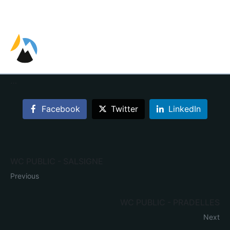
EN
FR
ES
…
Facebook
Twitter
LinkedIn
WC PUBLIC - SALSIGNE
Previous
WC PUBLIC - PRADELLES
Next