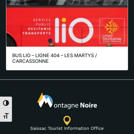
BUS LIO – LIGNE 404 – LES MARTYS /
CARCASSONNE
Toggle High Contrast
Toggle Font size
Saissac Tourist Information Office