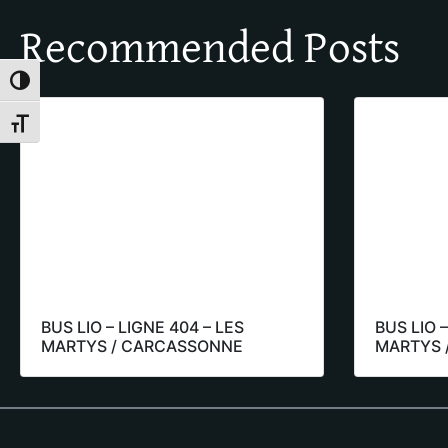
Recommended Posts
Toggle High Contrast
Toggle Font size
BUS LIO – LIGNE 404 – LES
BUS LIO –
MARTYS / CARCASSONNE
MARTYS 