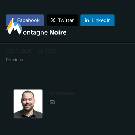
…
Facebook
Twitter
LinkedIn
WC PUBLIC - SAISSAC
Previous
adminreso