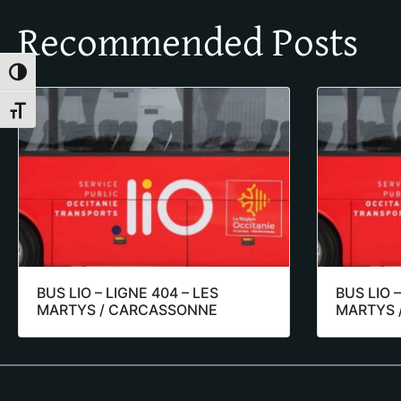
Recommended Posts
Toggle High Contrast
Toggle Font size
BUS LIO – LIGNE 404 – LES
BUS LIO –
MARTYS / CARCASSONNE
MARTYS 