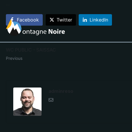
…
Facebook
Twitter
LinkedIn
WC PUBLIC - SAISSAC
Previous
adminreso