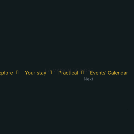
LA MAISON DE NORE
xplore
Your stay
Practical
Events’ Calendar
Next