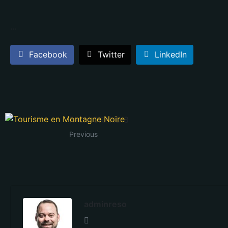
…
Facebook
Twitter
LinkedIn
FAOU GRAND 8
Previous
adminreso