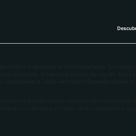
Descubr
gricultura y la ganadería en la Montaña Negra. Su frescura 
uerta del pueblo. El célebre arquitecto de Luis XIV, André L
i, se alojaba en el castillo de Fontiers-Cabardès durante la
, dándole una idea del entorno inmediato de Fontiers-Cabard
 cómo era la vida rural y el trabajo de los campesinos a lo