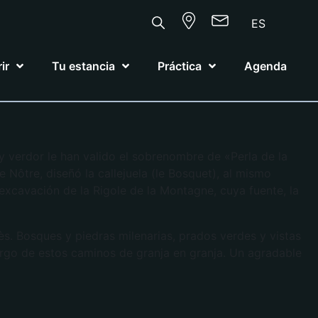
ES
ir
Tu estancia
Práctica
Agenda
y verdor le han valido el sobrenombre de «Perla de la
e Nôtre, diseñó la callejuela (le Bosquet), al mismo
 excavación de la Rigole de la Montagne, cuya fuente, la
ès. Bosques y piedras milenarias, prados verdes y vistas
 largo de estos caminos de granja en granja. Un agradable