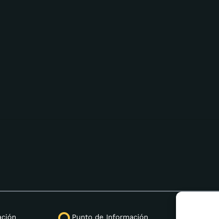
(+33) 
ación
Punto de Información