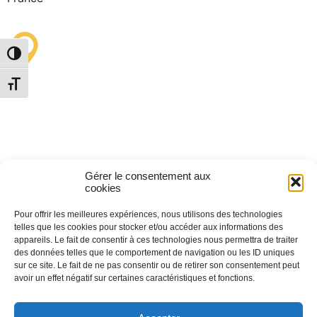
Alternar alto contraste
Punto de Información
Alternar tamaño de letra
Turística de Lastours
(temporal)
4 moulin bas,
Gérer le consentement aux
11600 Lastours
cookies
Pour offrir les meilleures expériences, nous utilisons des technologies
telles que les cookies pour stocker et/ou accéder aux informations des
appareils. Le fait de consentir à ces technologies nous permettra de traiter
des données telles que le comportement de navigation ou les ID uniques
(+33) 4 68 76 64 90
sur ce site. Le fait de ne pas consentir ou de retirer son consentement peut
avoir un effet négatif sur certaines caractéristiques et fonctions.