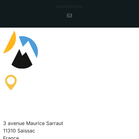
adminreso
Oficina de Información
Turística de Saissac
3 avenue Maurice Sarraut
11310 Saissac
France