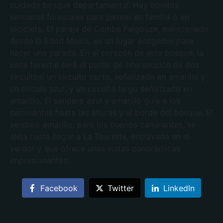
cuidado bosque departamental. Hay bonitos
senderos forestales para pasear en familia o en
bicicleta. El paraje de Combe Falgouze, mencionado
desde la Edad Media, es un lugar acogedor para
hacer una parada. En el corazón de este bosque, la
casa forestal será el punto de intersección de dos
circuitos: un circuito corto, señalizado en amarillo y
un círculo azul, y un circuito largo señalizado en
amarillo. El sendero azul y amarillo guía a los
caminantes hasta las alturas y el borde del bosque. El
sendero amarillo, para los buenos caminantes, se
aleja hasta llegar a La Tourette, enclavada en el
verdor y que ofrece unas vistas panorámicas
impresionantes.
Facebook
Twitter
LinkedIn