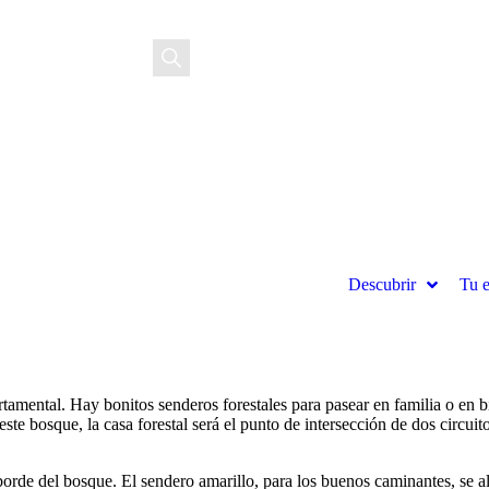
ES
Descubrir
Tu e
artamental. Hay bonitos senderos forestales para pasear en familia o en
e bosque, la casa forestal será el punto de intersección de dos circuitos
 borde del bosque. El sendero amarillo, para los buenos caminantes, se a