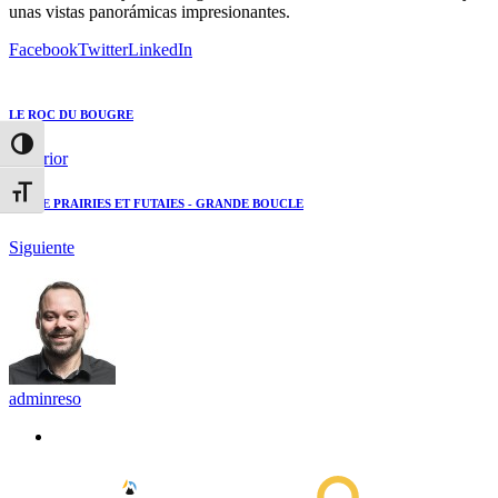
unas vistas panorámicas impresionantes.
Facebook
Twitter
LinkedIn
LE ROC DU BOUGRE
Alternar alto contraste
Anterior
Alternar tamaño de letra
ENTRE PRAIRIES ET FUTAIES - GRANDE BOUCLE
Siguiente
adminreso