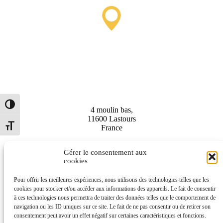
Lastours Tourist Information
Point (Seasonal)
Toggle High Contrast
4 moulin bas,
11600 Lastours
Toggle Font size
France
Gérer le consentement aux
cookies
Pour offrir les meilleures expériences, nous utilisons des technologies telles que les
(+33) 4 68 76 64 90
cookies pour stocker et/ou accéder aux informations des appareils. Le fait de consentir
à ces technologies nous permettra de traiter des données telles que le comportement de
navigation ou les ID uniques sur ce site. Le fait de ne pas consentir ou de retirer son
consentement peut avoir un effet négatif sur certaines caractéristiques et fonctions.