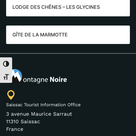
LODGE DES CHÊNES – LES GLYCINES
GÎTE DE LA MARMOTTE
Toggle High Contrast
Toggle Font size
Saissac Tourist Information Office
3 avenue Maurice Sarraut
11310 Saissac
France