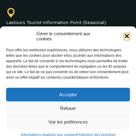
Lastours Tourist Information Point (Seasonal)
4 moulin bas,
Gérer le consentement aux
11600 Lastours
cookies
France
Pour offrir les meilleures expériences, nous utilisons des technologies
telles que les cookies pour stocker et/ou accéder aux informations des
appareils. Le fait de consentir à ces technologies nous permettra de traiter
des données telles que le comportement de navigation ou les ID uniques
sur ce site. Le fait de ne pas consentir ou de retirer son consentement peut
(+33) 4 68 76 64 90
avoir un effet négatif sur certaines caractéristiques et fonctions.
Accepter
Refuser
Voir les préférences
2025 Office Intercommunal de Tourisme de la
Montagne Noire –
Legal notice
–
Data protection
Informations relatives aux cookies
Protection des données