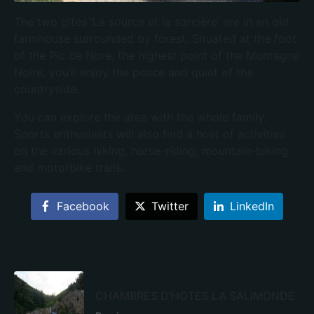
The two gîtes ‘La source et la sorcière’ are in an old
farmhouse surrounded by forest. Situated at the foot
of the Pic de Nore, the highest point of the Montagne
Noire, you’ll enjoy the peace and quiet of the
countryside.
You can explore the area with the whole family.
Sports enthusiasts will also find a host of activities
on the various hiking, horse-riding, mountain-biking
and motorbike trails.
Facebook
Twitter
LinkedIn
CHAMBRES D'HOTES LA SALIMONDE