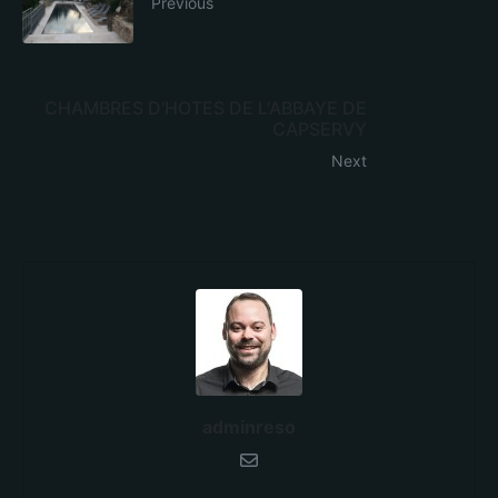
Previous
CHAMBRES D'HOTES DE L'ABBAYE DE
CAPSERVY
Next
adminreso