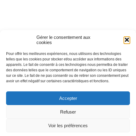
Turística de Lastours
(temporal)
4 moulin bas,
Gérer le consentement aux
11600 Lastours
cookies
Pour offrir les meilleures expériences, nous utilisons des technologies
telles que les cookies pour stocker et/ou accéder aux informations des
appareils. Le fait de consentir à ces technologies nous permettra de traiter
des données telles que le comportement de navigation ou les ID uniques
(+33) 4 68 76 64 90
sur ce site. Le fait de ne pas consentir ou de retirer son consentement peut
avoir un effet négatif sur certaines caractéristiques et fonctions.
Accepter
Refuser
2025 Office Intercommunal de Tourisme de la
Voir les préférences
Montagne Noire –
Mentions légales
–
Protection
des données