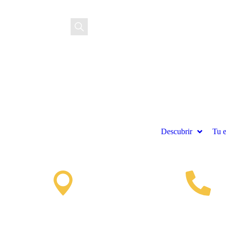
EN
FR
ES
Descubrir
Tu e
Punto de
(+33) 