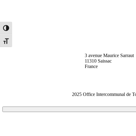
Informació
Turística de
Alternar alto contraste
Saissac
Alternar tamaño de letra
3 avenue Maurice Sarraut
11310 Saissac
France
2025 Office Intercommunal de T