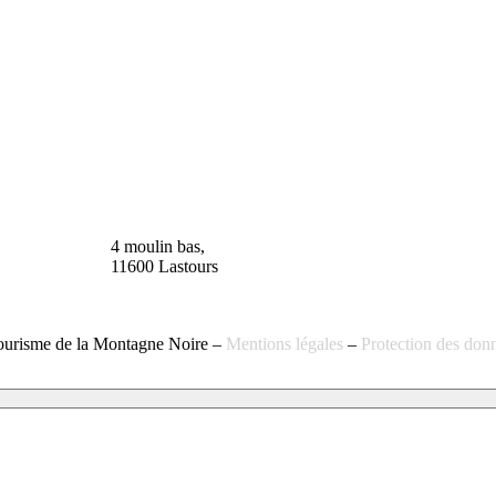
n
Información
90
Turística de
Lastours
(temporal)
4 moulin bas,
11600 Lastours
ourisme de la Montagne Noire –
Mentions légales
–
Protection des don