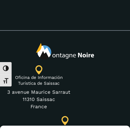
Alternar alto contraste
Oficina de Información
Alternar tamaño de letra
Turística de Saissac
3 avenue Maurice Sarraut
11310 Saissac
France
Punto de Información Turística de Lastours (temporal)