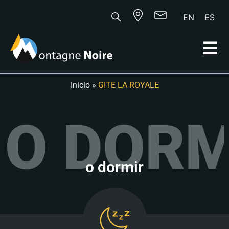
EN
ES
Inicio
»
GITE LA ROYALE
O DORM
o dormir