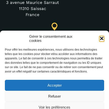
3 avenue Maurice Sarraut
11310 Saissac
France
Punto de Información Turística de Lastours (temporal)
Gérer le consentement aux
4 moulin bas,
cookies
11600 Lastours
Pour offrir les meilleures expériences, nous utilisons des technologies
telles que les cookies pour stocker et/ou accéder aux informations des
appareils. Le fait de consentir à ces technologies nous permettra de traiter
des données telles que le comportement de navigation ou les ID uniques
(+33) 4 68 76 64 90
sur ce site. Le fait de ne pas consentir ou de retirer son consentement peut
avoir un effet négatif sur certaines caractéristiques et fonctions.
Accepter
Refuser
2025 Office Intercommunal de Tourisme de la
Voir les préférences
Montagne Noire –
Mentions légales
–
Protection