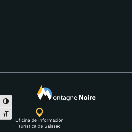
Alternar alto contraste
Alternar tamaño de letra
Oficina de Información
Turística de Saissac