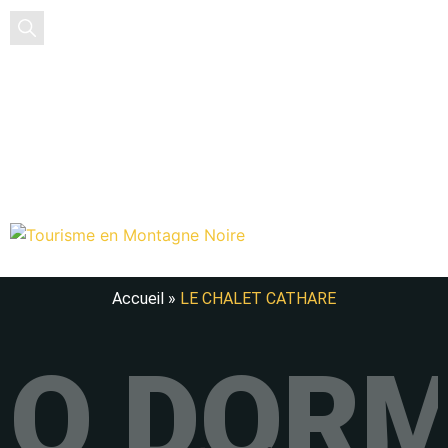
ES
Accueil
»
LE CHALET CATHARE
O DORM