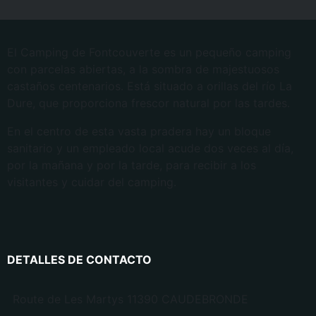
El Camping de Fontcouverte es un pequeño camping
con parcelas abiertas, a la sombra de majestuosos
castaños centenarios. Está situado a orillas del río La
Dure, que proporciona frescor natural por las tardes.
En el centro de esta vasta pradera hay un bloque
sanitario y un empleado local acude dos veces al día,
por la mañana y por la tarde, para recibir a los
visitantes y cuidar del camping.
DETALLES DE CONTACTO
Route de Les Martys 11390 CAUDEBRONDE