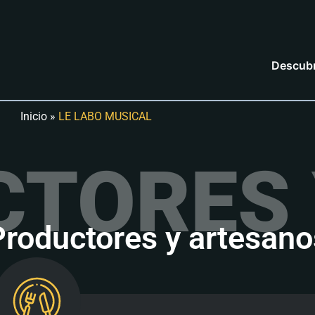
Descubr
Inicio
»
LE LABO MUSICAL
CTORES 
Productores y artesano