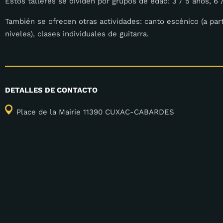
Estos talleres se dividen por grupos de edad: 3 / 5 años, 6 
También se ofrecen otras actividades: canto escénico (a part
niveles), clases individuales de guitarra.
DETALLES DE CONTACTO
Place de la Mairie 11390 CUXAC-CABARDES