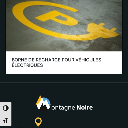
BORNE DE RECHARGE POUR VÉHICULES
ÉLECTRIQUES
Alternar alto contraste
Alternar tamaño de letra