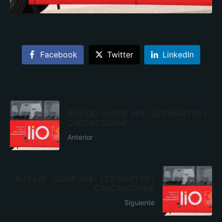
…
Facebook
Twitter
LinkedIn
BUS LIO - LIGNE 404 - LES MARTYS /
CARCASSONNE
Anterior
BUS LIO - LIGNE 404 - LES MARTYS /
CARCASSONNE
Siguiente