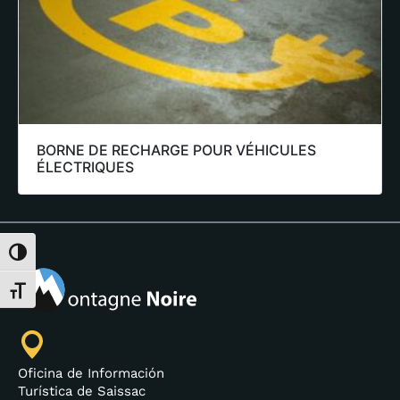
BORNE DE RECHARGE POUR VÉHICULES
ÉLECTRIQUES
Alternar alto contraste
Alternar tamaño de letra
Oficina de Información
Turística de Saissac