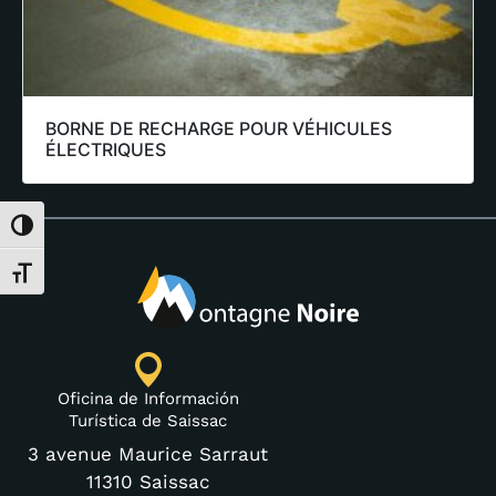
BORNE DE RECHARGE POUR VÉHICULES
ÉLECTRIQUES
Alternar alto contraste
Alternar tamaño de letra
Oficina de Información
Turística de Saissac
3 avenue Maurice Sarraut
11310 Saissac