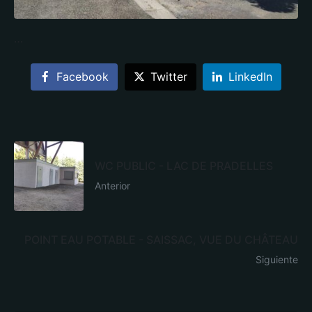
…
Facebook
Twitter
LinkedIn
WC PUBLIC - LAC DE PRADELLES
Anterior
POINT EAU POTABLE - SAISSAC, VUE DU CHÂTEAU
Siguiente