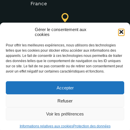
France
Punto de Información Turística de Lastours (temporal)
Gérer le consentement aux
4 moulin bas,
cookies
11600 Lastours
Pour offrir les meilleures expériences, nous utilisons des technologies
telles que les cookies pour stocker et/ou accéder aux informations des
appareils. Le fait de consentir à ces technologies nous permettra de traiter
des données telles que le comportement de navigation ou les ID uniques
(+33) 4 68 76 64 90
sur ce site. Le fait de ne pas consentir ou de retirer son consentement peut
avoir un effet négatif sur certaines caractéristiques et fonctions.
Accepter
Refuser
2025 Office Intercommunal de Tourisme de la
Voir les préférences
Montagne Noire –
Mentions légales
–
Protection
des données
Informations relatives aux cookies
Protection des données