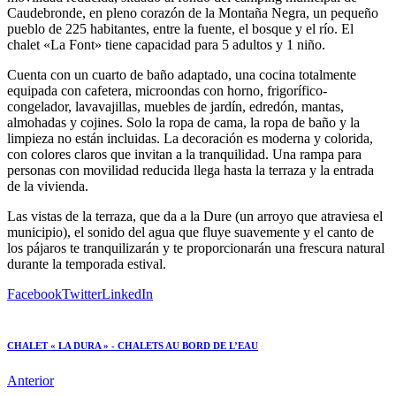
Caudebronde, en pleno corazón de la Montaña Negra, un pequeño
pueblo de 225 habitantes, entre la fuente, el bosque y el río. El
chalet «La Font» tiene capacidad para 5 adultos y 1 niño.
Cuenta con un cuarto de baño adaptado, una cocina totalmente
equipada con cafetera, microondas con horno, frigorífico-
congelador, lavavajillas, muebles de jardín, edredón, mantas,
almohadas y cojines. Solo la ropa de cama, la ropa de baño y la
limpieza no están incluidas. La decoración es moderna y colorida,
con colores claros que invitan a la tranquilidad. Una rampa para
personas con movilidad reducida llega hasta la terraza y la entrada
de la vivienda.
Las vistas de la terraza, que da a la Dure (un arroyo que atraviesa el
municipio), el sonido del agua que fluye suavemente y el canto de
los pájaros te tranquilizarán y te proporcionarán una frescura natural
durante la temporada estival.
Facebook
Twitter
LinkedIn
CHALET « LA DURA » - CHALETS AU BORD DE L’EAU
Anterior