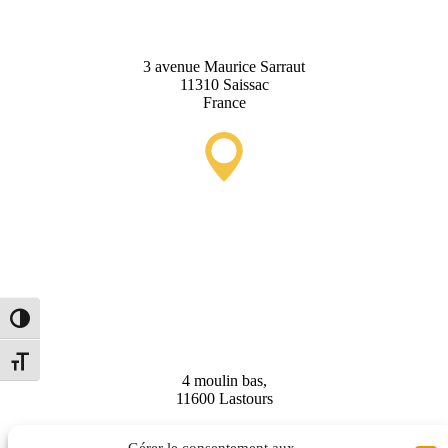
Turística de Saissac
3 avenue Maurice Sarraut
11310 Saissac
France
Punto de Información
Turística de Lastours
(temporal)
Alternar alto contraste
Alternar tamaño de letra
4 moulin bas,
11600 Lastours