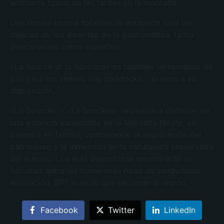
ambiente típico de las tardes en la montaña.
Una bonita cocina totalmente equipada hará las
delicias de los amantes de la gastronomía, tanto
principiantes como expertos.
«La Source et la Sorcière» es también un remanso de
paz para los jinetes: hay paddocks y prados a su
disposición.
«La Source» y «La Sorcière» te invitan a disfrutar de
una estancia inolvidable en la Montaña Negra, en
pareja o en familia, combinando la exploración del
patrimonio y la inmersión en la naturaleza preservada
del macizo. Los más deportistas encontrarán su
felicidad entre las numerosas rutas de senderismo,
equitación, BTT o moto que recorren la región.
Facebook
Twitter
LinkedIn