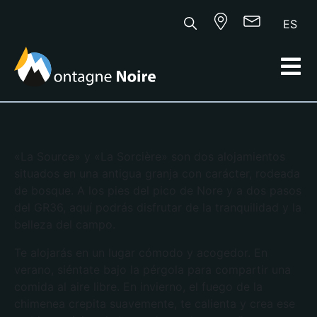
ES
«La Source» y «La Sorcière» son dos alojamientos
situados en una antigua granja con carácter, rodeada
de bosque. A los pies del pico de Nore y a dos pasos
del GR36, aquí podrás disfrutar de la tranquilidad y la
belleza del campo.
Te alojarás en un lugar cómodo y acogedor. En
verano, siéntate bajo la pérgola para compartir una
comida al aire libre. En invierno, el fuego de la
chimenea crepita suavemente, te calienta y crea ese