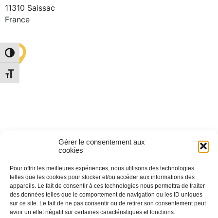
11310 Saissac
France
Alternar alto contraste
Punto de Información
Alternar tamaño de letra
Turística de Lastours
(temporal)
4 moulin bas,
Gérer le consentement aux
11600 Lastours
cookies
Pour offrir les meilleures expériences, nous utilisons des technologies
telles que les cookies pour stocker et/ou accéder aux informations des
appareils. Le fait de consentir à ces technologies nous permettra de traiter
des données telles que le comportement de navigation ou les ID uniques
(+33) 4 68 76 64 90
sur ce site. Le fait de ne pas consentir ou de retirer son consentement peut
avoir un effet négatif sur certaines caractéristiques et fonctions.