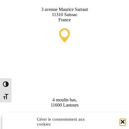
3 avenue Maurice Sarraut
11310 Saissac
France
Punto de Información
Turística de Lastours
(temporal)
Alternar alto contraste
Alternar tamaño de letra
4 moulin bas,
11600 Lastours
Gérer le consentement aux
cookies