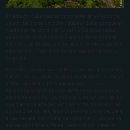
En Miraval-Cabardès, es como estar en el fondo de
un ojo, ¿el ojo de un ciclón, quizás? Basta con que el
viento marino sople y silbe contra las escarpadas
paredes del Orbiel para que uno se sienta como si
estuviera allí. Entonces el paisaje circundante parece
más salvaje… Pero también es el ojo del Cíclope, el
guardián.
Para ello, hay que subir al Roc du Bougre para «mirar
hacia el valle», como sin duda hacían los hombres de
armas del castillo, para que su señor, el trovador
Raimon de Miraval, pudiera disfrutar de la paz de su
escondite y escribir los tormentos de sus amores. Lo
que queda de este pequeño señor de los artistas es
un tramo de muralla, algunos poemas y una pequeña
aldea secreta. Las aldeas de Campmas y Lacoste se
encuentran frente a frente, cada una con vistas al