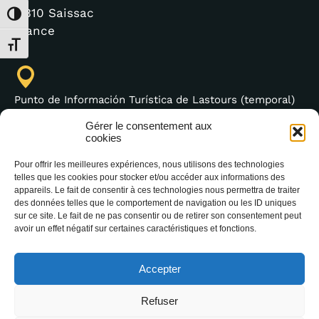
11310 Saissac
Alternar alto contraste
France
Alternar tamaño de letra
Punto de Información Turística de Lastours (temporal)
4 moulin bas,
Gérer le consentement aux
11600 Lastours
cookies
Pour offrir les meilleures expériences, nous utilisons des technologies
telles que les cookies pour stocker et/ou accéder aux informations des
appareils. Le fait de consentir à ces technologies nous permettra de traiter
des données telles que le comportement de navigation ou les ID uniques
(+33) 4 68 76 64 90
sur ce site. Le fait de ne pas consentir ou de retirer son consentement peut
avoir un effet négatif sur certaines caractéristiques et fonctions.
Accepter
Refuser
2025 Office Intercommunal de Tourisme de la