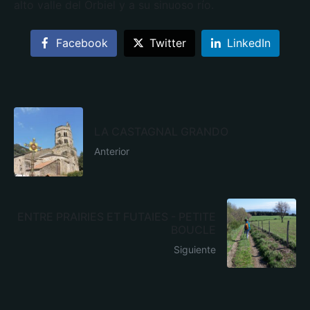
alto valle del Orbiel y a su sinuoso río.
Facebook
Twitter
LinkedIn
LA CASTAGNAL GRANDO
Anterior
ENTRE PRAIRIES ET FUTAIES - PETITE
BOUCLE
Siguiente