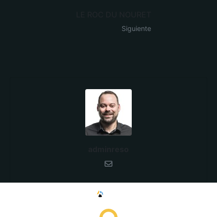
LE ROC DU NOURET
Siguiente
adminreso