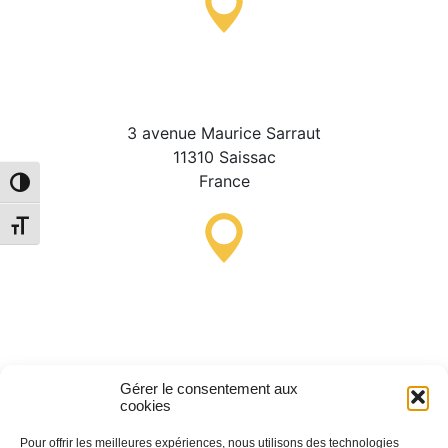
Oficina de Información
Turística de Saissac
3 avenue Maurice Sarraut
11310 Saissac
France
Alternar alto contraste
Alternar tamaño de letra
Punto de Información
Turística de Lastours
(temporal)
Gérer le consentement aux
4 moulin bas,
cookies
11600 Lastours
Pour offrir les meilleures expériences, nous utilisons des technologies