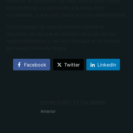
convirtió en productor de hielo natural para todos
los comercios y usuarios de una vasta zona
circundante, ¡y más aún, hasta la costa mediterránea!
Cinco paneles de descubrimiento jalonan el
recorrido, en los que se abordan diversos temas
medioambientales y se hace hincapié en la historia
del helado Montaña Negra.
Facebook
Twitter
LinkedIn
ENTRE FORÊT ET TOURBIÈRE
Anterior