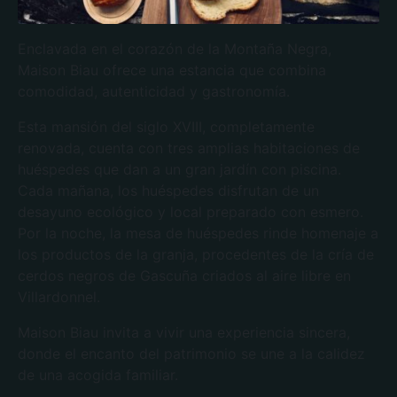
Enclavada en el corazón de la Montaña Negra,
Maison Biau ofrece una estancia que combina
comodidad, autenticidad y gastronomía.
Esta mansión del siglo XVIII, completamente
renovada, cuenta con tres amplias habitaciones de
huéspedes que dan a un gran jardín con piscina.
Cada mañana, los huéspedes disfrutan de un
desayuno ecológico y local preparado con esmero.
Por la noche, la mesa de huéspedes rinde homenaje a
los productos de la granja, procedentes de la cría de
cerdos negros de Gascuña criados al aire libre en
Villardonnel.
Maison Biau invita a vivir una experiencia sincera,
donde el encanto del patrimonio se une a la calidez
de una acogida familiar.