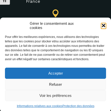
Alternar tamaño de letra
France
Punto de Información Turística de Lastours (temporal)
Gérer le consentement aux
4 moulin bas,
cookies
11600 Lastours
Pour offrir les meilleures expériences, nous utilisons des technologies
telles que les cookies pour stocker et/ou accéder aux informations des
appareils. Le fait de consentir à ces technologies nous permettra de traiter
des données telles que le comportement de navigation ou les ID uniques
(+33) 4 68 76 64 90
sur ce site. Le fait de ne pas consentir ou de retirer son consentement peut
avoir un effet négatif sur certaines caractéristiques et fonctions.
Accepter
Refuser
2025 Office Intercommunal de Tourisme de la
Voir les préférences
Montagne Noire –
Mentions légales
–
Protection
des données
Informations relatives aux cookies
Protection des données