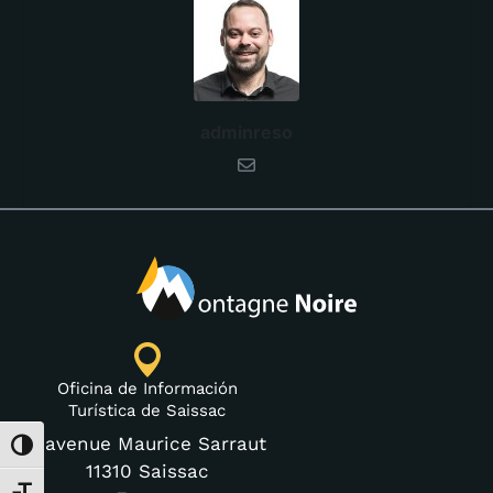
adminreso
Oficina de Información
Turística de Saissac
3 avenue Maurice Sarraut
Alternar alto contraste
11310 Saissac