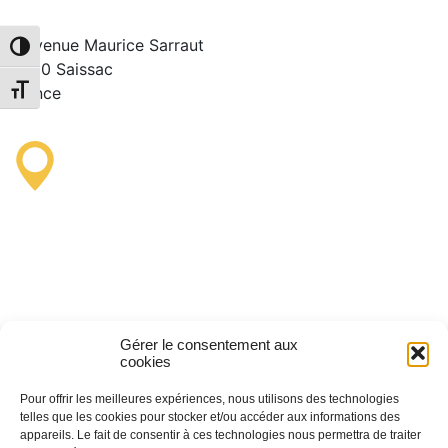
Turística de Saissac
3 avenue Maurice Sarraut
Alternar alto contraste
11310 Saissac
France
Alternar tamaño de letra
Punto de Información
Turística de Lastours
(temporal)
4 moulin bas,
Gérer le consentement aux
11600 Lastours
cookies
Pour offrir les meilleures expériences, nous utilisons des technologies
telles que les cookies pour stocker et/ou accéder aux informations des
appareils. Le fait de consentir à ces technologies nous permettra de traiter