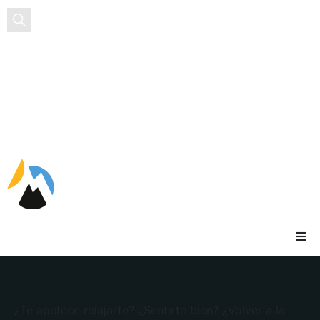
EN
ES
¿Te apetece relajarte? ¿Sentirte bien? ¿Volver a la