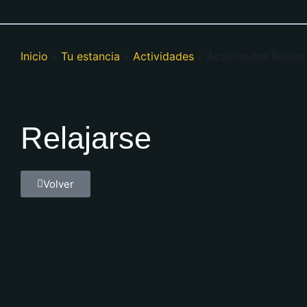
Inicio
»
Tu estancia
»
Actividades
»
Actividades Relaja
Relajarse
Volver