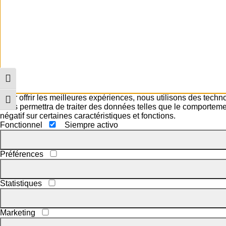
Alternar alto contraste
Pour offrir les meilleures expériences, nous utilisons des techn
Alternar tamaño de letra
nous permettra de traiter des données telles que le comportement
négatif sur certaines caractéristiques et fonctions.
Fonctionnel
Siempre activo
Préférences
Statistiques
Marketing