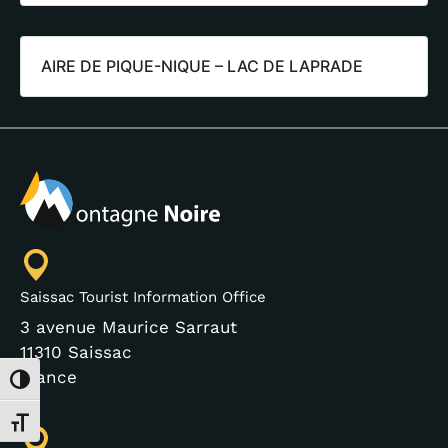
AIRE DE PIQUE-NIQUE – LAC DE LAPRADE
Saissac Tourist Information Office
3 avenue Maurice Sarraut
11310 Saissac
France
Toggle High Contrast
Toggle Font size