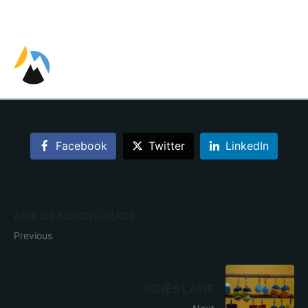
EN
FR
ES
…
Facebook
Twitter
LinkedIn
AIRE DE COVOITURAGE
Previous
AGNÈS LAINE