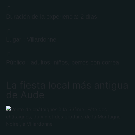
Duración de la experiencia: 2 días
Lugar : Villardonnel
Público : adultos, niños, perros con correa
La fiesta local más antigua
de Aude