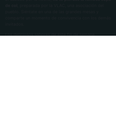
de col
, preparada por la VLAC, una asociación del
pueblo. Siéntate en una de las grandes mesas y
comparte un momento de convivencia con los demás
invitados.
Los deliciosos sabores de este fin de semana
especial se complementan con las
tradiciones de la
Montaña Negra.
Déjate llevar por los sonidos de la bodèga,
instrumento típico de la Montaña Negra,
y
participa
en el desfile de antorchas
que ilumina las calles de
Villardonnel.
La fiesta no acaba aquí.
A las actividades
tradicionales se añaden otras más modernas
:
tiovivos, juegos de madera, castillos hinchables,
atracciones, etc. El Comité de Fiestas de Villardonnel
también se compromete a traer a numerosos