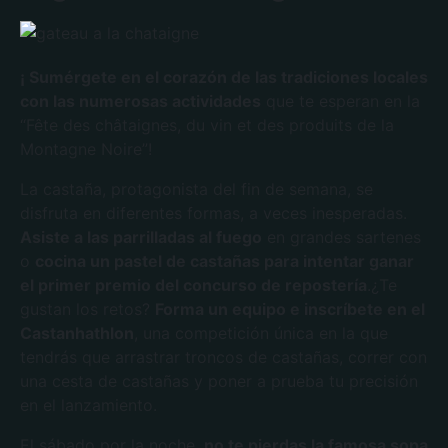
¡
Sumérgete en el corazón de las tradiciones locales
con las numerosas actividades
que te esperan en la
“Fête des châtaignes, du vin et des produits de la
Montagne Noire”!
La castaña, protagonista del fin de semana, se
disfruta en diferentes formas, a veces inesperadas.
Asiste a las parrilladas al fuego
en grandes sartenes
o
cocina un pastel de castañas para intentar ganar
el primer premio del concurso de repostería
.¿Te
gustan los retos?
Forma un equipo e inscríbete en el
Castanhathlon
, una competición única en la que
tendrás que arrastrar troncos de castañas, correr con
una cesta de castañas y poner a prueba tu precisión
en el lanzamiento.
El sábado por la noche,
no te pierdas la famosa sopa