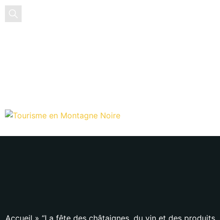
EN
FR
ES
Accueil
»
“La fête des châtaignes, du vin et des produits