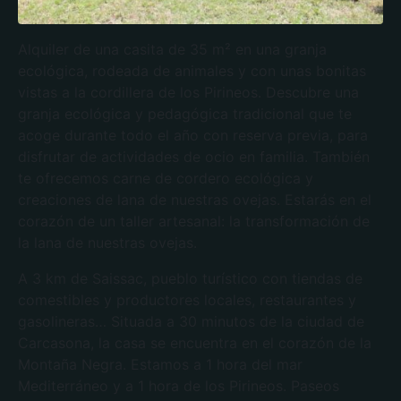
Alquiler de una casita de 35 m² en una granja
ecológica, rodeada de animales y con unas bonitas
vistas a la cordillera de los Pirineos. Descubre una
granja ecológica y pedagógica tradicional que te
acoge durante todo el año con reserva previa, para
disfrutar de actividades de ocio en familia. También
te ofrecemos carne de cordero ecológica y
creaciones de lana de nuestras ovejas. Estarás en el
corazón de un taller artesanal: la transformación de
la lana de nuestras ovejas.
A 3 km de Saissac, pueblo turístico con tiendas de
comestibles y productores locales, restaurantes y
gasolineras… Situada a 30 minutos de la ciudad de
Carcasona, la casa se encuentra en el corazón de la
Montaña Negra. Estamos a 1 hora del mar
Mediterráneo y a 1 hora de los Pirineos. Paseos