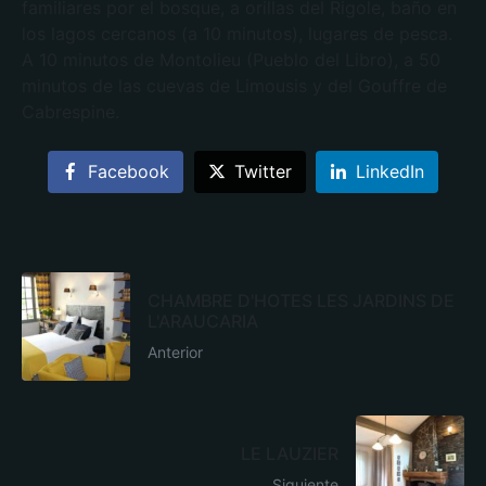
familiares por el bosque, a orillas del Rigole, baño en
los lagos cercanos (a 10 minutos), lugares de pesca.
A 10 minutos de Montolieu (Pueblo del Libro), a 50
minutos de las cuevas de Limousis y del Gouffre de
Cabrespine.
Facebook
Twitter
LinkedIn
CHAMBRE D'HOTES LES JARDINS DE
L'ARAUCARIA
Anterior
LE LAUZIER
Siguiente