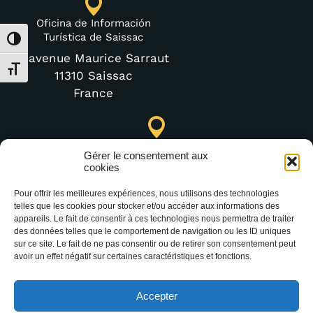
Oficina de Información
Turística de Saissac
Alternar alto contraste
3 avenue Maurice Sarraut
Alternar tamaño de letra
11310 Saissac
France
Punto de Información Turística de Lastours (temporal)
Gérer le consentement aux
4 moulin bas,
cookies
11600 Lastours
Pour offrir les meilleures expériences, nous utilisons des technologies
telles que les cookies pour stocker et/ou accéder aux informations des
appareils. Le fait de consentir à ces technologies nous permettra de traiter
des données telles que le comportement de navigation ou les ID uniques
(+33) 4 68 76 64 90
sur ce site. Le fait de ne pas consentir ou de retirer son consentement peut
avoir un effet négatif sur certaines caractéristiques et fonctions.
Accepter