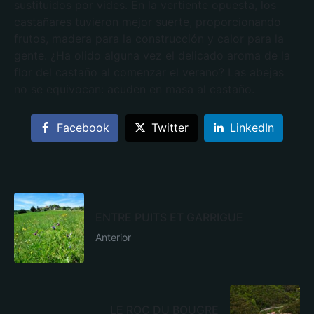
sustituidos por vides. En la vertiente opuesta, los
castañares tuvieron mejor suerte, proporcionando
frutos, madera para la construcción y calor para la
gente. ¿Ha olido alguna vez el delicado aroma de la
flor del castaño al comenzar el verano? Las abejas
no se equivocan: acuden en masa al castaño.
Facebook
Twitter
LinkedIn
ENTRE PUITS ET GARRIGUE
Anterior
LE ROC DU BOUGRE