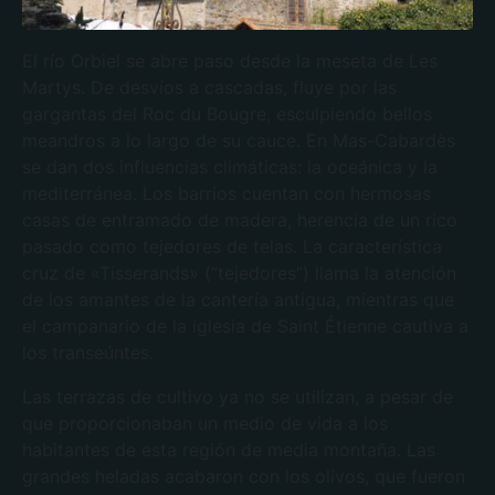
El río Orbiel se abre paso desde la meseta de Les
Martys. De desvíos a cascadas, fluye por las
gargantas del Roc du Bougre, esculpiendo bellos
meandros a lo largo de su cauce. En Mas-Cabardès
se dan dos influencias climáticas: la oceánica y la
mediterránea. Los barrios cuentan con hermosas
casas de entramado de madera, herencia de un rico
pasado como tejedores de telas. La característica
cruz de «Tisserands» (“tejedores”) llama la atención
de los amantes de la cantería antigua, mientras que
el campanario de la iglesia de Saint Étienne cautiva a
los transeúntes.
Las terrazas de cultivo ya no se utilizan, a pesar de
que proporcionaban un medio de vida a los
habitantes de esta región de media montaña. Las
grandes heladas acabaron con los olivos, que fueron