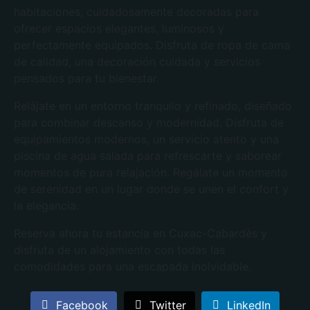
habitaciones, cuidadosamente decoradas para
ofrecer espacios elegantes, luminosos y
perfectamente equipados. Disfruta de ropa de cama
de calidad, una decoración cuidada y servicios
pensados para tu bienestar.
Relájate en un entorno tranquilo y refinado, diseñado
para combinar descanso y modernidad. Disfruta de
equipamientos modernos, un servicio atento y una
piscina de agua salada para refrescarte y saborear
momentos de pura relajación. Regálate un momento
de serenidad en un lugar donde se unen el confort y
la elegancia.
Reserva ahora tu estancia en Cuxac-Cabardès y
disfruta de un alojamiento con todas las
comodidades para una escapada inolvidable.
Facebook
Twitter
LinkedIn