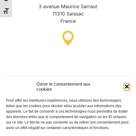
3 avenue Maurice Sarraut
Alternar tamaño de letra
11310 Saissac
France
Punto de Información
Turística de Lastours
(temporal)
Gérer le consentement aux
4 moulin bas,
cookies
11600 Lastours
Pour offrir les meilleures expériences, nous utilisons des technologies
telles que les cookies pour stocker et/ou accéder aux informations des
appareils. Le fait de consentir à ces technologies nous permettra de traiter
des données telles que le comportement de navigation ou les ID uniques
(+33) 4 68 76 64 90
sur ce site. Le fait de ne pas consentir ou de retirer son consentement peut
avoir un effet négatif sur certaines caractéristiques et fonctions.