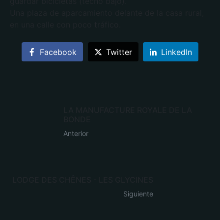
guardar bicicletas (techo bajo).
Una plaza de aparcamiento delante de la casa rural,
en una calle con poco tráfico.
Facebook
Twitter
LinkedIn
LA MANUFACTURE ROYALE DE LA
BONDE
Anterior
LODGE DES CHÊNES - LES GLYCINES
Siguiente