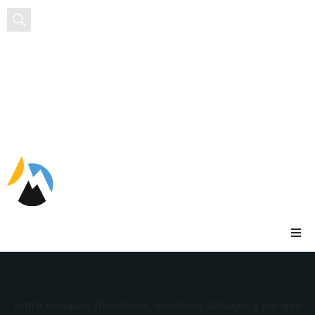
ES
Entre bosques frondosos, senderos salvajes y parajes