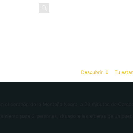
EN
ES
Descubrir
Tu esta
 en el corazón de la Montaña Negra, a 20 minutos de Carca
ojamiento para 2 personas, situado a las afueras de un pue