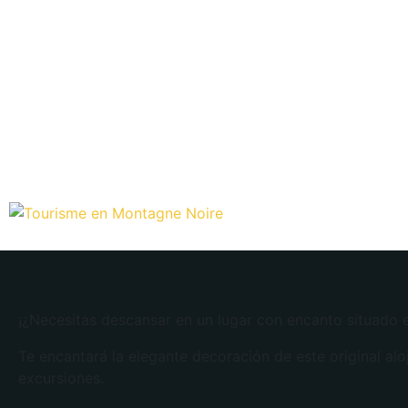
¡¿Necesitas descansar en un lugar con encanto situado
Te encantará la elegante decoración de este original al
excursiones.