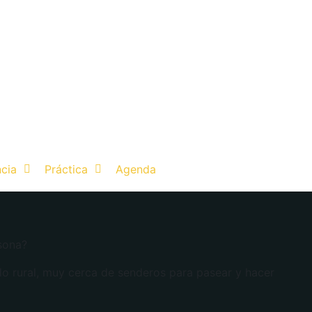
ncia
Práctica
Agenda
sona?
blo rural, muy cerca de senderos para pasear y hacer